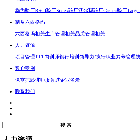
华为验厂
BSCI验厂
Sedex验厂
沃尔玛验厂
Costco验厂
Targ
精益六西格码
六西格玛相关
生产管理相关
品质管理相关
人力资源
项目管理
TTT内训师
银行培训
领导力/执行
职业素养
管理
客户案例
课堂掠影
讲师服务过企业名录
联系我们
搜 索
人力资源