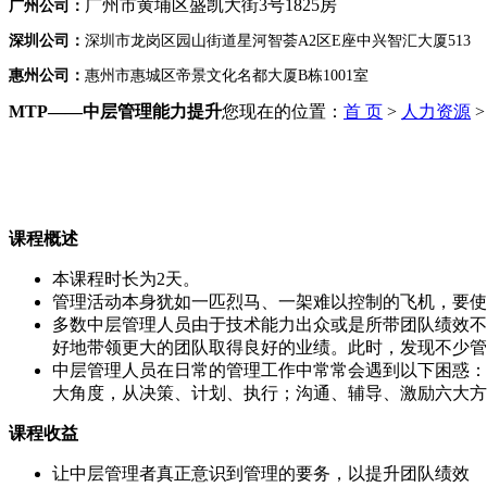
广州市黄埔区盛凯大街3号1825房
广州公司：
深圳公司：
深圳市龙岗区园山街道星河智荟A2区E座中兴智汇大厦513
惠州公司：
惠州市惠城区帝景文化名都大厦B栋1001室
MTP——中层管理能力提升
您现在的位置：
首 页
>
人力资源
课程概述
本课程时长为2天。
管理活动本身犹如一匹烈马、一架难以控制的飞机，要使
多数中层管理人员由于技术能力出众或是所带团队绩效不
好地带领更大的团队取得良好的业绩。此时，发现不少管
中层管理人员在日常的管理工作中常常会遇到以下困惑：
大角度，从决策、计划、执行；沟通、辅导、激励六大方
课程收益
让中层管理者真正意识到管理的要务，以提升团队绩效