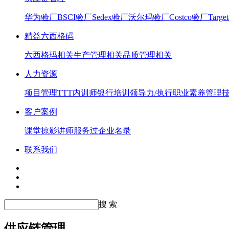
华为验厂
BSCI验厂
Sedex验厂
沃尔玛验厂
Costco验厂
Targ
精益六西格码
六西格玛相关
生产管理相关
品质管理相关
人力资源
项目管理
TTT内训师
银行培训
领导力/执行
职业素养
管理
客户案例
课堂掠影
讲师服务过企业名录
联系我们
搜 索
供应链管理