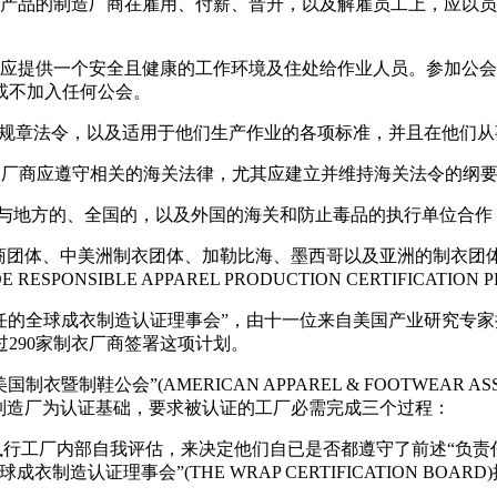
TION):从事缝纫产品的制造厂商在雇用、付薪、晋升，以及解雇员工
造厂商应提供一个安全且健康的工作环境及住处给作业人员。参加公会的自由(
或不加入任何公会。
守环境的规章法令，以及适用于他们生产作业的各项标准，并且在他
纫产品的制造厂商应遵守相关的海关法律，尤其应建立并维持海关法令的
制造厂商应与地方的、全国的，以及外国的海关和防止毒品的执行单位
商团体、中美洲制衣团体、加勒比海、墨西哥以及亚洲的制衣团体签
SPONSIBLE APPAREL PRODUCTION CERTIFICATION 
负责任的全球成衣制造认证理事会”，由十一位来自美国产业研究专
290家制衣厂商签署这项计划。
衣暨制鞋公会”(AMERICAN APPAREL & FOOTWEAR
制造厂为认证基础，要求被认证的工厂必需完成三个过程：
经营团队执行工厂内部自我评估，来决定他们自已是否都遵守了前述“
认证理事会”(THE WRAP CERTIFICATION BOAR