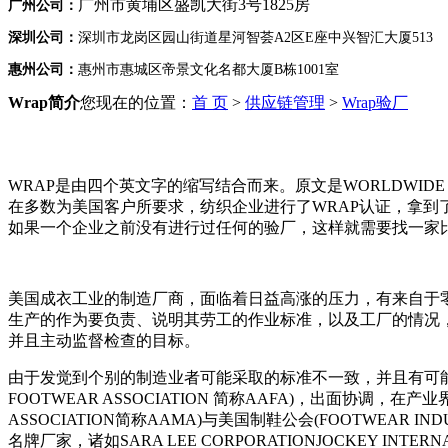
广州市黄埔区盛凯大街3号1825房
广州公司：
深圳公司：
深圳市龙岗区园山街道星河智荟A2区E座中兴智汇大厦513
惠州公司：
惠州市惠城区帝景文化名都大厦B栋1001室
Wrap简介
您现在的位置：
首 页
>
供应链管理
>
Wrap验厂
WRAP是由四个英文字的缩写结合而来。原文是WORLDWIDE 
在多数为美国客户所要求，纺织企业进行了WRAP认证，拿到
如果一个企业之前没有进行过任何的验厂，这样就需要找一家比
美国成衣工业的制造厂商，面临着日益高涨的压力，有来自于
生产的作为要负责、说明其劳工的作业标准，以及工厂的情况
并且主动监督检查的目标。
由于发觉到个别的制造业者可能采取的标准不一致，并且有可能发
FOOTWEAR ASSOCIATION 简称AAFA)，出面协调，在
ASSOCIATION简称AAMA)与美国制鞋公会(FOOTWEAR
名牌厂家，诸如SARA LEE CORPORATIONJOCKEY INTERN