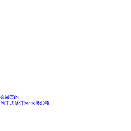
么回答的！
控制措施正式修订为4大类93项