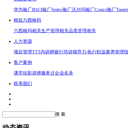
华为验厂
BSCI验厂
Sedex验厂
沃尔玛验厂
Costco验厂
Targ
精益六西格码
六西格玛相关
生产管理相关
品质管理相关
人力资源
项目管理
TTT内训师
银行培训
领导力/执行
职业素养
管理
客户案例
课堂掠影
讲师服务过企业名录
联系我们
搜 索
动态资讯